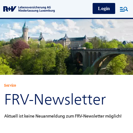
Login
Produkte
Regelbasierte Anlagestrategien
Service
Service
Infos & Service
FRV-Newsletter
Über uns
Digitaler Änderungsservice
Aktuell ist keine Neuanmeldung zum FRV-Newsletter möglich!
Formulare
Nachhaltigkeit